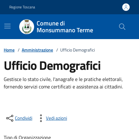
Vai ai contenuti
Vai al footer
Regione Toscana
Comune di
Monsummano Terme
Home
/
Amministrazione
/
Ufficio Demografici
Ufficio Demografici
Gestisce lo stato civile, l'anagrafe e le pratiche elettorali,
fornendo servizi come certificati e assistenza ai cittadini.
Condividi
Vedi azioni
Tipo di Organizzazione