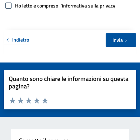
Ho letto e compreso l’informativa sulla privacy
Indietro
Invia
Quanto sono chiare le informazioni su questa
pagina?
Valuta da 1 a 5 stelle la pagina
Valuta 1 stelle su 5
Valuta 2 stelle su 5
Valuta 3 stelle su 5
Valuta 4 stelle su 5
Valuta 5 stelle su 5