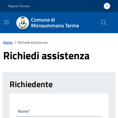
Vai ai contenuti
Vai al footer
Regione Toscana
Comune di
Monsummano Terme
Home
/
Richiedi assistenza
Richiedi assistenza
Richiedente
Nome*