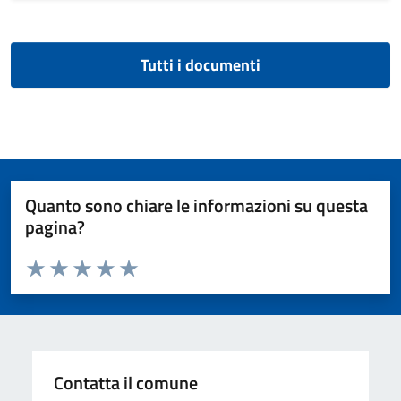
Tutti i documenti
Quanto sono chiare le informazioni su questa
pagina?
Valuta da 1 a 5 stelle la pagina
Valuta 1 stelle su 5
Valuta 2 stelle su 5
Valuta 3 stelle su 5
Valuta 4 stelle su 5
Valuta 5 stelle su 5
Contatta il comune