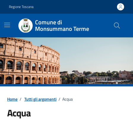
Vai ai contenuti
Vai al footer
Regione Toscana
Comune di
Monsummano Terme
Home
/
Tutti gli argomenti
/
Acqua
Acqua
Dettagli della notizia