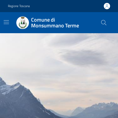
Vai ai contenuti
Vai al footer
Regione Toscana
Comune di
Monsummano Terme