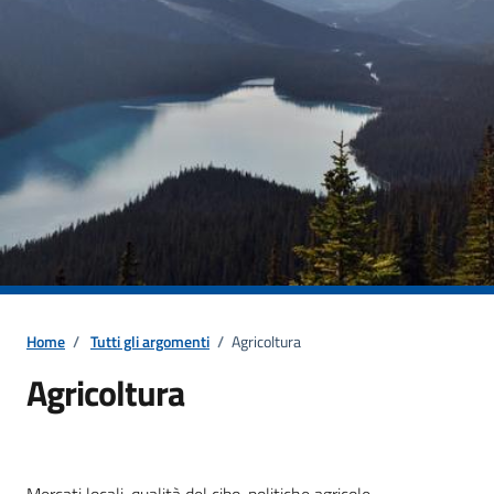
Home
/
Tutti gli argomenti
/
Agricoltura
Agricoltura
Dettagli della notizia