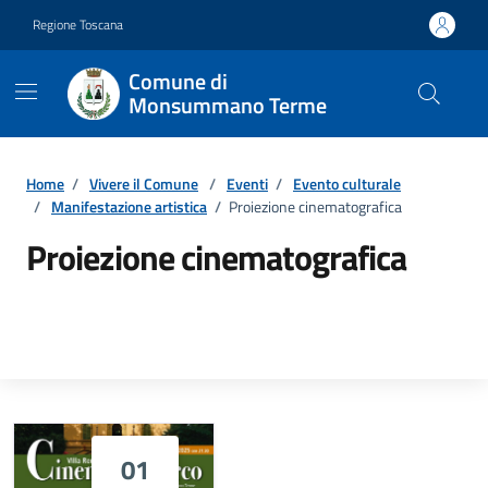
Vai ai contenuti
Vai al footer
Regione Toscana
Comune di
Monsummano Terme
Home
/
Vivere il Comune
/
Eventi
/
Evento culturale
/
Manifestazione artistica
/
Proiezione cinematografica
Proiezione cinematografica
01