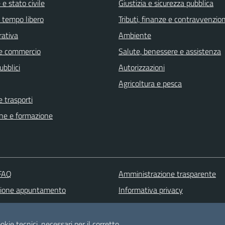
e stato civile
Giustizia e sicurezza pubblica
e tempo libero
Tributi, finanze e contravvenzion
rativa
Ambiente
e commercio
Salute, benessere e assistenza
ubblici
Autorizzazioni
Agricoltura e pesca
e trasporti
ne e formazione
 FAQ
Amministrazione trasparente
zione appuntamento
Informativa privacy
one disservizio
Note legali
 d'assistenza
Dichiarazione di accessibilità
okie tecnici, necessari per il corretto