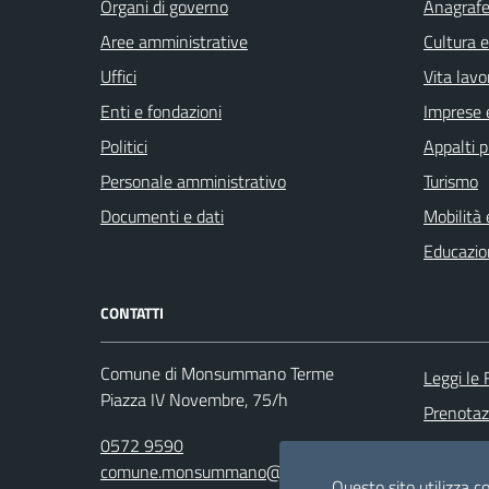
Organi di governo
Anagrafe 
Aree amministrative
Cultura 
Uffici
Vita lavo
Enti e fondazioni
Imprese 
Politici
Appalti p
Personale amministrativo
Turismo
Documenti e dati
Mobilità 
Educazio
CONTATTI
Comune di Monsummano Terme
Leggi le
Piazza IV Novembre, 75/h
Prenota
0572 9590
Segnalazi
comune.monsummano@postacert.toscana.it
Richiesta
Questo sito utilizza co