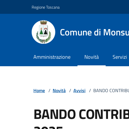
Vai ai contenuti
Vai al footer
Regione Toscana
Comune di Mons
Amministrazione
Novità
Servizi
Home
/
Novità
/
Avvisi
/
BANDO CONTRIBU
BANDO CONTRIB