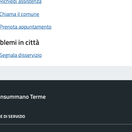
Richiedi assistenza
Chiama il comune
Prenota appuntamento
blemi in città
Segnala disservizio
onsummano Terme
E DI SERVIZIO